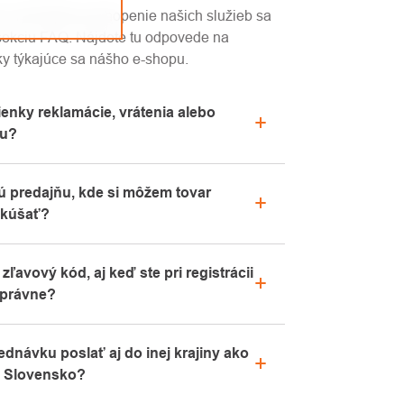
 a rýchlejšie pochopenie našich služieb sa
 sekciu FAQ. Nájdete tu odpovede na
ky týkajúce sa nášho e-shopu.
nky reklamácie, vrátenia alebo
ru?
cie o reklamáciách nájdete v sekcii
 predajňu, kde si môžem tovar
pe" alebo nás kontaktujte e-mailom alebo
skúšať?
enná predajňa sa nachádza v Kolíne.
zľavový kód, aj keď ste pri registrácii
oradíme s výberom vhodného vybavenia,
správne?
te vyskúšať priamo v našom showroome.
v prejdite v e-mailovej schránke záložku
dnávku poslať aj do inej krajiny ako
bo „SPAM“, veľmi často tu e-mail s
a Slovensko?
k ste aj napriek tomu svoj zľavový kód
ktujte nás na info@pavouci.cz.