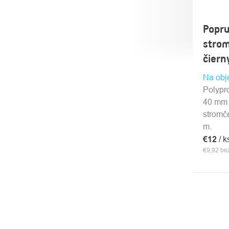
Popru
stro
čiern
Na obj
Polypr
40 mm 
stromč
m.
€12
/ k
€9,92 b
OVLÁ
PRVK
VÝPI