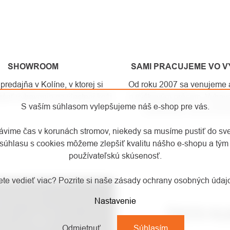
SHOWROOM
SAMI PRACUJEME VO 
edajňa v Kolíne, v ktorej si
Od roku 2007 sa venujeme a
šať vybavenie na vlastnej koži.
a výškovým prácam. Vybave
S vaším súhlasom vylepšujeme náš e-shop pre vás.
predávame, sami použí
rávime čas v korunách stromov, niekedy sa musíme pustiť do sv
súhlasu s cookies môžeme zlepšiť kvalitu nášho e-shopu a tým 
používateľskú skúsenosť.
te vedieť viac? Pozrite si naše zásady ochrany osobných úda
Nastavenie
ČASTO KL
Odmietnuť
Súhlasím