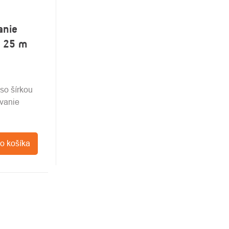
anie
 25 m
so šírkou
vanie
o košíka