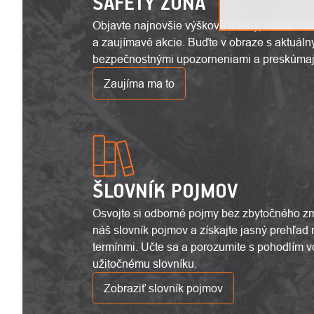
SAFETY ZÓNA
Objavte najnovšie výškové trendy, inovatívn
a zaujímavé akcie. Buďte v obraze s aktuáln
bezpečnostnými upozorneniami a preskúmajt
Zaujíma ma to
ŠLOVNÍK POJMOV
Osvojte si odborné pojmy bez zbytočného zm
náš slovník pojmov a získajte jasný prehľad
termínmi. Učte sa a porozumite s pohodlím
užitočnému slovníku.
Zobraziť slovník pojmov