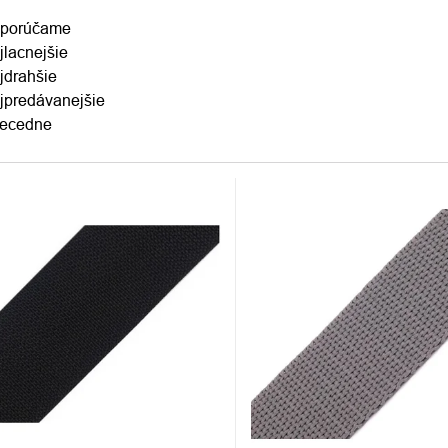
ENIE
porúčame
jlacnejšie
DUKTOV
jdrahšie
jpredávanejšie
ecedne
S
DUKTOV