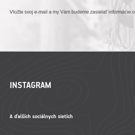
Vložte svoj e-mail a my Vám budeme zasielať informácie 
ZÁPÄTIE
INSTAGRAM