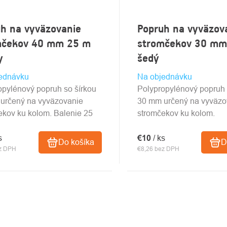
h na vyväzovanie
Popruh na vyväzov
mčekov 40 mm 25 m
stromčekov 30 mm
y
šedý
ednávku
Na objednávku
opylénový popruh so šírkou
Polypropylénový popruh 
určený na vyväzovanie
30 mm určený na vyväzo
ekov ku kolom. Balenie 25
stromčekov ku kolom.
s
€10
/ ks
Do košíka
D
ez DPH
€8,26 bez DPH
DACIE
Y
SU