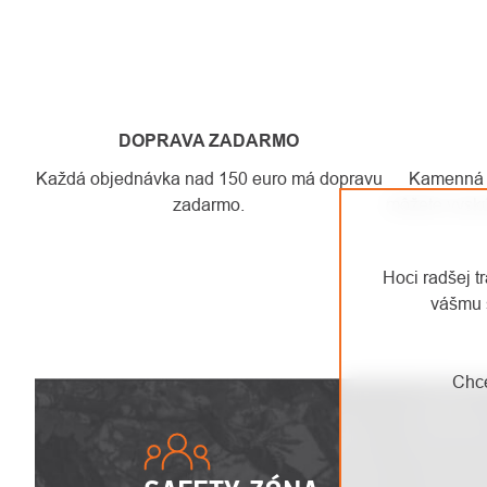
DOPRAVA ZADARMO
Každá objednávka nad 150 euro má dopravu
Kamenná pr
zadarmo.
môžete vyskú
Hoci radšej t
vášmu 
Chce