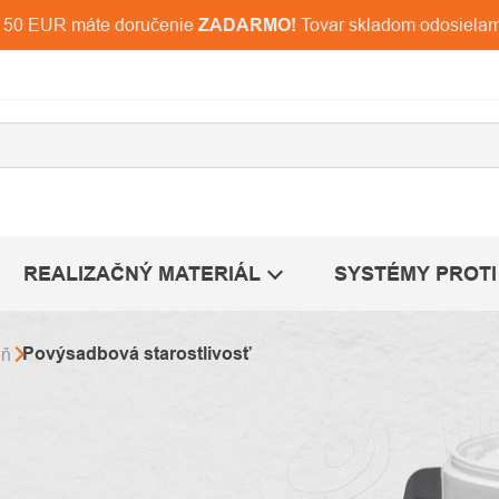
d 150 EUR máte doručenie
ZADARMO!
Tovar skladom odosiela
REALIZAČNÝ MATERIÁL
SYSTÉMY PROTI
Povýsadbová starostlivosť
eň