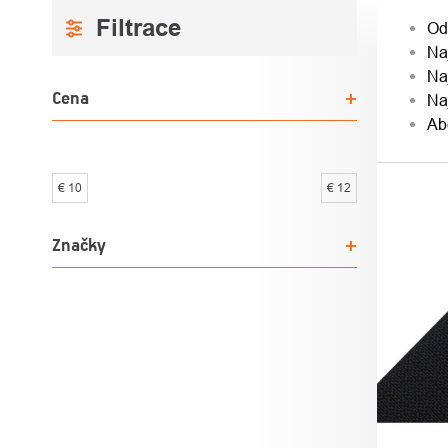
BOČNÝ
RAD
Od
Na
PANEL
PRO
Na
Cena
Na
Ab
€
10
€
12
VÝPI
PRO
Značky