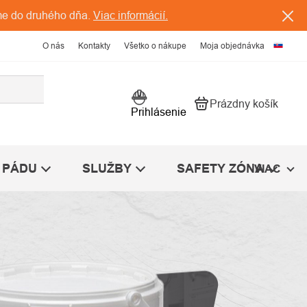
me do druhého dňa.
Viac informácií.
O nás
Kontakty
Všetko o nákupe
Moja objednávka
Prázdny košík
Nákupný košík
Prihlásenie
 PÁDU
SLUŽBY
SAFETY ZÓNA
VIAC