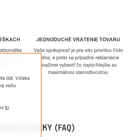
VÝŠKACH
JEDNODUCHÉ VRÁTENIE TOVARU
rboristike
Vaša spokojnosť je pre nás prioritou číslo
nie, ktoré
jedna, a preto sa prípadné reklamácie
vame.
snažíme vybaviť čo najrýchlejšie as
maximálnou starostlivosťou.
eta dát. Vďaka
aj vašu
jov
tu
.
ADENÉ OTÁZKY (FAQ)