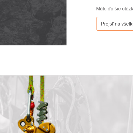
Áno, zásielku
Máte ďalšie otá
GLS. Cena tejt
dopravcu.
Prejsť na všetk