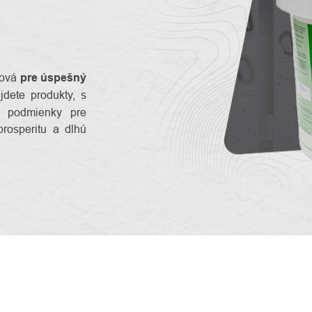
čová
pre úspešný
ájdete produkty, s
e podmienky pre
 prosperitu a dlhú