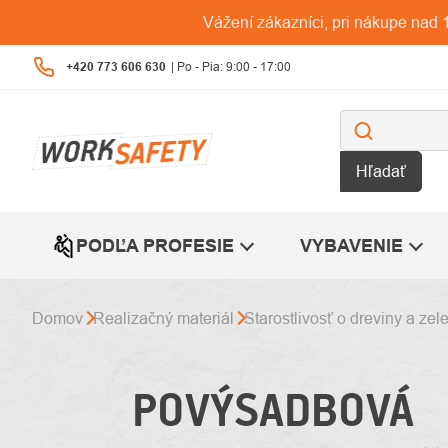
Prejsť
Vážení zákazníci, pri nákupe na
na
obsah
+420 773 606 630
Hľadať
PODĽA PROFESIE
VYBAVENIE
Domov
Realizačný materiál
Starostlivosť o dreviny a zel
POVÝSADBOVÁ