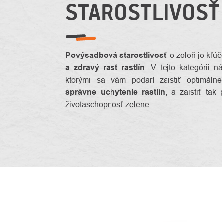
STAROSTLIVOSŤ
Povýsadbová starostlivosť
o zeleň je kľú
a zdravý rast rastlín
. V tejto kategórii n
ktorými sa vám podarí zaistiť optimáln
správne uchytenie rastlín
, a zaistiť tak
životaschopnosť zelene.