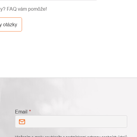
 je možné posielať takmer kamkoľvek cez
zky? FAQ vám pomôže!
o dopravy je podľa kalkulácie od
y otázky
Email