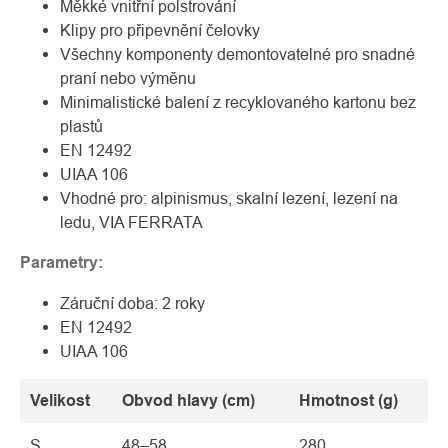
Měkké vnitřní polstrování
Klipy pro připevnění čelovky
Všechny komponenty demontovatelné pro snadné
praní nebo výměnu
Minimalistické balení z recyklovaného kartonu bez
plastů
EN 12492
UIAA 106
Vhodné pro: alpinismus, skalní lezení, lezení na
ledu, VIA FERRATA
Parametry:
Záruční doba: 2 roky
EN 12492
UIAA 106
Velikost
Obvod hlavy (cm)
Hmotnost (g)
S
48–58
280