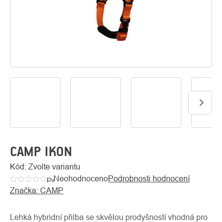
O
Kontakty
nás
CAMP IKON
Kód:
Zvolte variantu
Neohodnoceno
Podrobnosti hodnocení
Průměrné
Značka:
CAMP
hodnocení
produktu
je
Lehká hybridní přilba se skvělou prodyšností vhodná pro