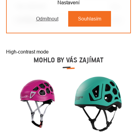
Nastavení
Typ vybavení
:
Přilby
Odmítnout
Souhlasím
Certifikace
:
EN 12492
High-contrast mode
MOHLO BY VÁS ZAJÍMAT