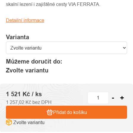
0,0
skalní lezení i zajištěné cesty VIA FERRATA.
z
5
Detailní informace
hvězdiček.
Varianta
Můžeme doručit do:
Zvolte variantu
1 521 Kč
/ ks
1 257,02 Kč bez DPH
Přidat do košíku
Zvolte variantu