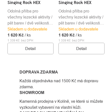
Singing Rock HEX
Singing Rock HEX
Odolná přilba pro
Odolná přilba pro
všechny lezecké aktivity /
všechny lezecké aktivity /
pět barev / dvě velikosti /
pět barev / dvě velikosti /
Skladem u dodavatele
hmotnost 300 a 330 g
Skladem u dodavatele
hmotnost 300 a 330 g
1 620 Kč
/ ks
1 620 Kč
/ ks
1 339 Kč bez DPH
1 339 Kč bez DPH
Detail
Detail
DOPRAVA ZDARMA
Každá objednávka nad 1500 Kč má dopravu
zdarma.
SHOWROOM
Kamenná prodejna v Kolíně, ve které si můžete
vyzkoušet vybavení na vlastní kůži.