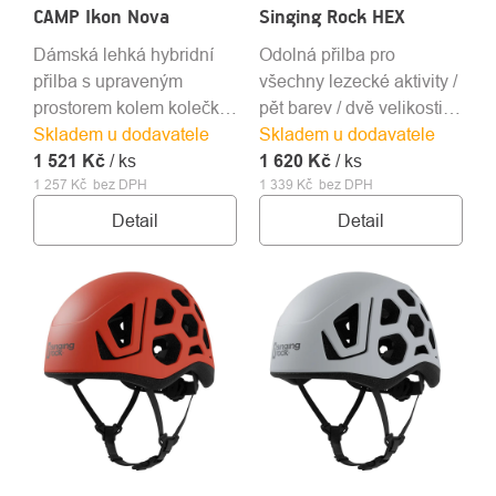
CAMP Ikon Nova
Singing Rock HEX
Dámská lehká hybridní
Odolná přilba pro
přilba s upraveným
všechny lezecké aktivity /
prostorem kolem kolečka
pět barev / dvě velikosti /
Skladem u dodavatele
pro delší vlasy. Přilba se
Skladem u dodavatele
hmotnost 300 a 330 g
1 521 Kč
skvělou prodyšností
/ ks
1 620 Kč
/ ks
1 257 Kč bez DPH
1 339 Kč bez DPH
vhodná pro skalní lezení i
zajištěné cesty VIA
Detail
Detail
FERRATA.