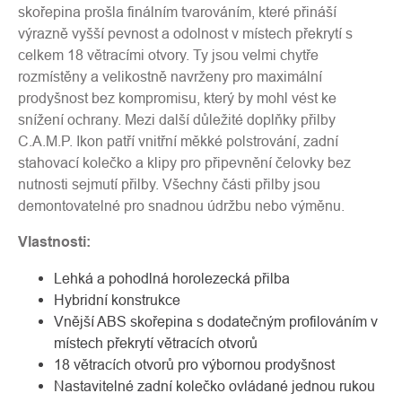
skořepina prošla finálním tvarováním, které přináší
výrazně vyšší pevnost a odolnost v místech překrytí s
celkem 18 větracími otvory. Ty jsou velmi chytře
rozmístěny a velikostně navrženy pro maximální
prodyšnost bez kompromisu, který by mohl vést ke
snížení ochrany. Mezi další důležité doplňky přilby
C.A.M.P. Ikon patří vnitřní měkké polstrování, zadní
stahovací kolečko a klipy pro připevnění čelovky bez
nutnosti sejmutí přilby. Všechny části přilby jsou
demontovatelné pro snadnou údržbu nebo výměnu.
Vlastnosti:
Lehká a pohodlná horolezecká přilba
Hybridní konstrukce
Vnější ABS skořepina s dodatečným profilováním v
místech překrytí větracích otvorů
18 větracích otvorů pro výbornou prodyšnost
Nastavitelné zadní kolečko ovládané jednou rukou