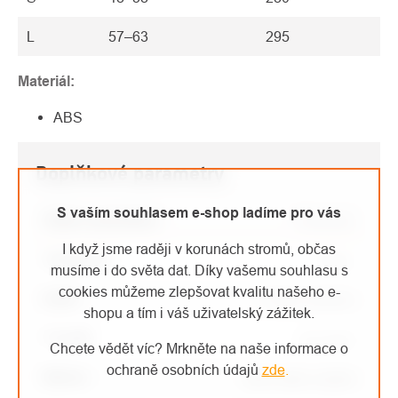
L
57–63
295
Materiál:
ABS
Doplňkové parametry
S vaším souhlasem e-shop ladíme pro vás
Název parametru
Parametr
I když jsme raději v korunách stromů, občas
Kategorie
:
Přilby
musíme i do světa dat. Díky vašemu souhlasu s
cookies můžeme zlepšovat kvalitu našeho e-
EAN
:
Zvolte variantu
shopu a tím i váš uživatelský zážitek.
Použití
:
pro sport
Chcete vědět víc? Mrkněte na naše informace o
ochraně osobních údajů
zde
.
Barva
:
bílá
,
šedá
,
modrá