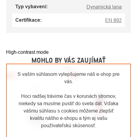
Typ vybavení
:
Dynamická lana
Certifikace
:
EN 892
High-contrast mode
MOHLO BY VÁS ZAUJÍMAŤ
S vaším súhlasom vylepšujeme náš e-shop pre
-52%
-36%
vás.
Hoci radšej trávime čas v korunách stromov,
niekedy sa musíme pustiť do sveta dát. Vďaka
vášmu súhlasu s cookies môžeme zlepšiť
kvalitu nášho e-shopu a tým aj vašu
používateľskú skúsenosť.