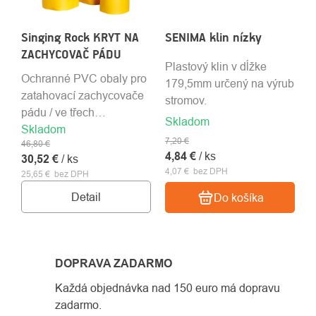
Singing Rock KRYT NA
SENIMA klin nízky
ZACHYCOVAČ PÁDU
Plastový klin v dĺžke
Ochranné PVC obaly pro
179,5mm určený na výrub
zatahovací zachycovače
stromov.
pádu / ve třech
Skladom
Skladom
velikostech
7,20 €
46,80 €
4,84 €
/ ks
30,52 €
/ ks
4,07 € bez DPH
25,65 € bez DPH
Detail
Do košíka
DOPRAVA ZADARMO
Každá objednávka nad 150 euro má dopravu
zadarmo.