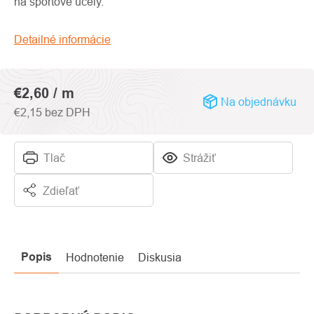
0,0
na športové účely.
z
5
Detailné informácie
hviezdičiek.
€2,60
/ m
Na objednávku
€2,15 bez DPH
Tlač
Strážiť
Zdieľať
Popis
Hodnotenie
Diskusia