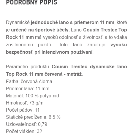
PODROBNÝ POPIS
Dynamické
jednoduché lano s priemerom 11 mm
, ktoré
je
určené na športové účely
. Lano
Cousin Trestec Top
Rock 11 mm
má vysokú odolnosť a životnosť, a to vďaka
zosilnenému puzdru. Toto lano zaručuje
vysokú
bezpečnosť pri intenzívnom používaní
.
Parametre produktu
Cousin Trestec dynamické lano
Top Rock 11 mm červená - metráž
:
Farba: červená-čierna
Priemer lana: 11 mm
Materiál: 100 % polyamid
Hmotnosť: 73 g/m
Počet pádov: 11
Statické predĺženie: 6,5 %
Uzlovateľnosť: 0,79
Počet vlákien: 32