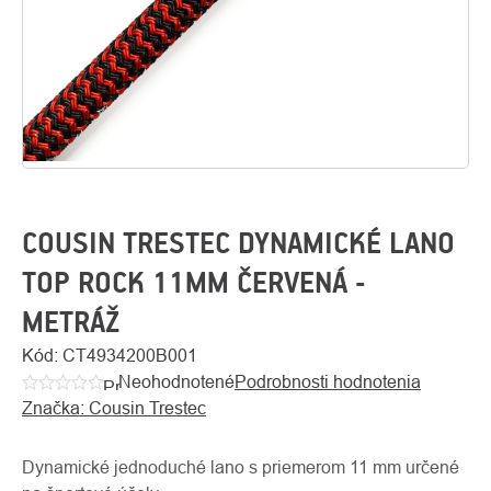
COUSIN TRESTEC DYNAMICKÉ LANO
TOP ROCK 11MM ČERVENÁ -
METRÁŽ
O
Kontakty
nás
Kód:
CT4934200B001
Neohodnotené
Podrobnosti hodnotenia
Priemerné
Značka:
Cousin Trestec
hodnotenie
produktu
je
Dynamické jednoduché lano s priemerom 11 mm určené