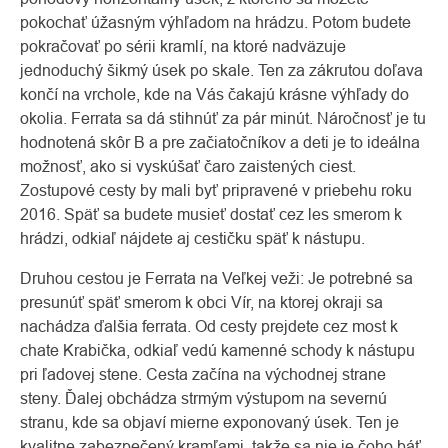
pokochať úžasným výhľadom na hrádzu. Potom budete
pokračovať po sérii kramlí, na ktoré nadväzuje
jednoduchý šikmý úsek po skale. Ten za zákrutou doľava
končí na vrchole, kde na Vás čakajú krásne výhľady do
okolia. Ferrata sa dá stihnúť za pár minút. Náročnosť je tu
hodnotená skôr B a pre začiatočníkov a deti je to ideálna
možnosť, ako si vyskúšať čaro zaistených ciest.
Zostupové cesty by mali byť pripravené v priebehu roku
2016. Späť sa budete musieť dostať cez les smerom k
hrádzi, odkiaľ nájdete aj cestičku späť k nástupu.
Druhou cestou je Ferrata na Veľkej veži: Je potrebné sa
presunúť späť smerom k obci Vír, na ktorej okraji sa
nachádza ďalšia ferrata. Od cesty prejdete cez most k
chate Krabička, odkiaľ vedú kamenné schody k nástupu
pri ľadovej stene. Cesta začína na východnej strane
steny. Ďalej obchádza strmým výstupom na severnú
stranu, kde sa objaví mierne exponovaný úsek. Ten je
kvalitne zabezpečený kramľami, takže sa nie je čoho báť.