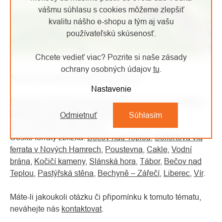
vášmu súhlasu s cookies môžeme zlepšiť
kvalitu nášho e-shopu a tým aj vašu
používateľskú skúsenosť.
Chcete vedieť viac? Pozrite si naše zásady
ochrany osobných údajov
tu
.
Seriál via ferrata obsahuje tyto články:
Nastavenie
Průvodce Via Ferrata aneb zajištěné cesty pro každého
Základní vybavení pro via ferrata.
Odmietnuť
Súhlasím
Tipy na ferraty v ČR i okolí.
České ferraty zblízka:
Bečov nad Teplou
,
Seifertova via
ferrata v Nových Hamrech
,
Poustevna
,
Cakle
,
Vodní
brána
,
Kočičí kameny
,
Slánská hora
,
Tábor
,
Bečov nad
Teplou
,
Pastýřská stěna
,
Bechyně – Zářečí
,
Liberec
,
Vír
.
Máte-li jakoukoli otázku či připomínku k tomuto tématu,
neváhejte nás
kontaktovat
.