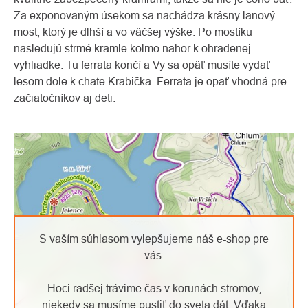
Za exponovaným úsekom sa nachádza krásny lanový
most, ktorý je dlhší a vo väčšej výške. Po mostíku
nasledujú strmé kramle kolmo nahor k ohradenej
vyhliadke. Tu ferrata končí a Vy sa opäť musíte vydať
lesom dole k chate Krabička. Ferrata je opäť vhodná pre
začiatočníkov aj deti.
S vaším súhlasom vylepšujeme náš e-shop pre
vás.
Hoci radšej trávime čas v korunách stromov,
niekedy sa musíme pustiť do sveta dát. Vďaka