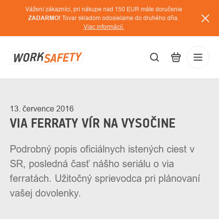
Prejsť
Vážení zákazníci, pri nákupe nad 150 EUR máte doručenie
na
ZADARMO!
Tovar skladom odosielame do druhého dňa.
Viac informácií.
obsah
EUR
Prihláse
/
13. července 2016
VIA FERRATY VÍR NA VYSOČINE
Podrobný popis oficiálnych istených ciest v
SR, posledná časť nášho seriálu o via
ferratách. Užitočný sprievodca pri plánovaní
vašej dovolenky.