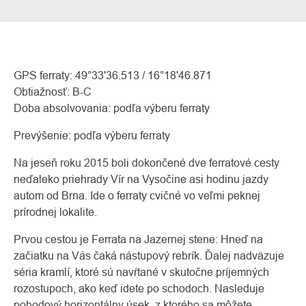
GPS ferraty: 49°33'36.513 / 16°18'46.871
Obtiažnosť: B-C
Doba absolvovania: podľa výberu ferraty
Prevýšenie: podľa výberu ferraty
Na jeseň roku 2015 boli dokončené dve ferratové cesty
neďaleko priehrady Vír na Vysočine asi hodinu jazdy
autom od Brna. Ide o ferraty cvičné vo veľmi peknej
O
Kontakty
nás
prírodnej lokalite.
Prvou cestou je Ferrata na Jazernej stene: Hneď na
začiatku na Vás čaká nástupový rebrík. Ďalej nadväzuje
séria kramlí, ktoré sú navŕtané v skutočne príjemných
rozostupoch, ako keď idete po schodoch. Nasleduje
pohodový horizontálny úsek, z ktorého sa môžete