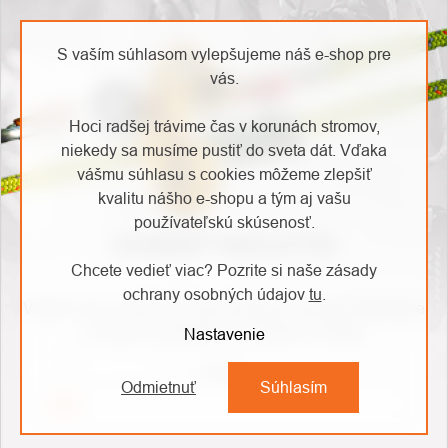
S vaším súhlasom vylepšujeme náš e-shop pre
vás.
Hoci radšej trávime čas v korunách stromov,
niekedy sa musíme pustiť do sveta dát. Vďaka
vášmu súhlasu s cookies môžeme zlepšiť
kvalitu nášho e-shopu a tým aj vašu
používateľskú skúsenosť.
ODOBERAŤ NEWSLETTER
Chcete vedieť viac? Pozrite si naše zásady
ochrany osobných údajov
tu
.
Vložte svoj e-mail a my Vám budeme zasielať informácie
o nových produktoch na našom e-shope.
Nastavenie
Email
Odmietnuť
Súhlasím