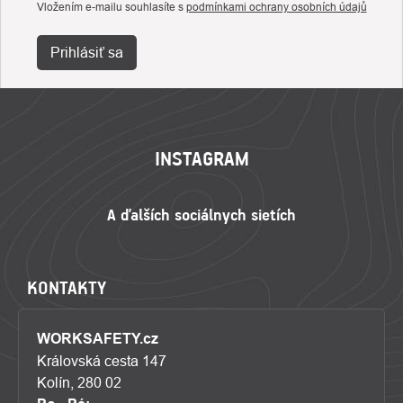
Vložením e-mailu souhlasíte s
podmínkami ochrany osobních údajů
Prihlásiť sa
ZÁPÄTIE
INSTAGRAM
KONTAKTY
WORKSAFETY.cz
Královská cesta 147
Kolín, 280 02