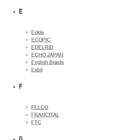
E
Eckla
ECOPIC
EDELRID
ECHO JAPAN
English Braids
Esbit
F
FELCO
FRANCITAL
FTC
G