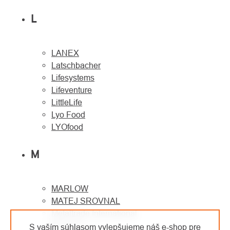
L
LANEX
Latschbacher
Lifesystems
Lifeventure
LittleLife
Lyo Food
LYOfood
M
MARLOW
MATEJ SROVNAL
Metaltrade International
MILLER
S vaším súhlasom vylepšujeme náš e-shop pre