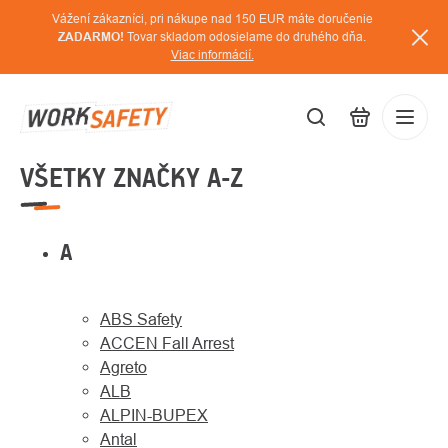
Prejsť
Vážení zákazníci, pri nákupe nad 150 EUR máte doručenie
na
ZADARMO!
Tovar skladom odosielame do druhého dňa.
Viac informácií.
obsah
VŠETKY ZNAČKY A-Z
EUR
Prihláse
/
A
ABS Safety
ACCEN Fall Arrest
Agreto
ALB
ALPIN-BUPEX
Antal