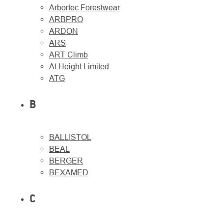
Arbortec Forestwear
ARBPRO
ARDON
ARS
ART Climb
At Height Limited
ATG
B
BALLISTOL
O
Kontakty
BEAL
nás
BERGER
BEXAMED
C