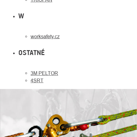
W
worksafety.cz
OSTATNÉ
3M PELTOR
4SRT