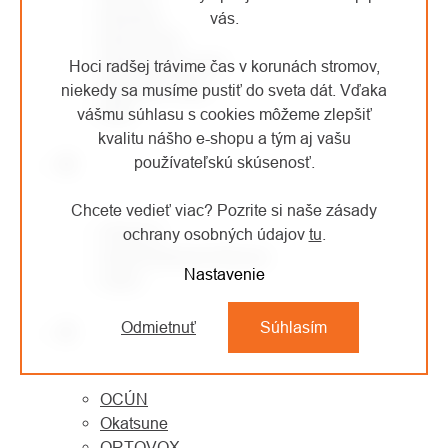
Montane
vás.
MONTURA
MORAVIA PLAST
Hoci radšej trávime čas v korunách stromov,
Mountain Paws
niekedy sa musíme pustiť do sveta dát. Vďaka
MSR
vášmu súhlasu s cookies môžeme zlepšiť
kvalitu nášho e-shopu a tým aj vašu
N
používateľskú skúsenosť.
Chcete vedieť viac? Pozrite si naše zásady
NESTLE
ochrany osobných údajov
tu
.
North American Rescue
Nastavenie
Notch
Odmietnuť
Súhlasím
O
OCÚN
Okatsune
ORTOVOX