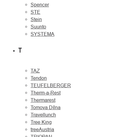
Spencer
STE
Stein
Suunto
SYSTEMA
T
TAZ
Tendon
TEUFELBERGER
Therm-a-Rest
Thermarest
Tomova Dílna
Travellunch
Tree King
treeAustria
TRIOPAN