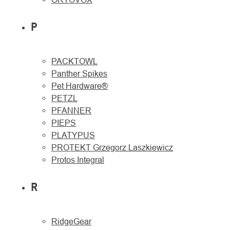
P
PACKTOWL
Panther Spikes
Pet Hardware®
PETZL
PFANNER
PIEPS
PLATYPUS
PROTEKT Grzegorz Laszkiewicz
Protos Integral
R
RidgeGear