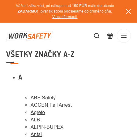
Prejsť
Vážení zákazníci, pri nákupe nad 150 EUR máte doručenie
na
ZADARMO!
Tovar skladom odosielame do druhého dňa.
Viac informácií.
obsah
VŠETKY ZNAČKY A-Z
EUR
Prihláse
/
A
ABS Safety
ACCEN Fall Arrest
Agreto
ALB
ALPIN-BUPEX
Antal