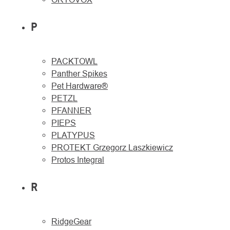
P
PACKTOWL
Panther Spikes
Pet Hardware®
PETZL
PFANNER
PIEPS
PLATYPUS
PROTEKT Grzegorz Laszkiewicz
Protos Integral
R
RidgeGear