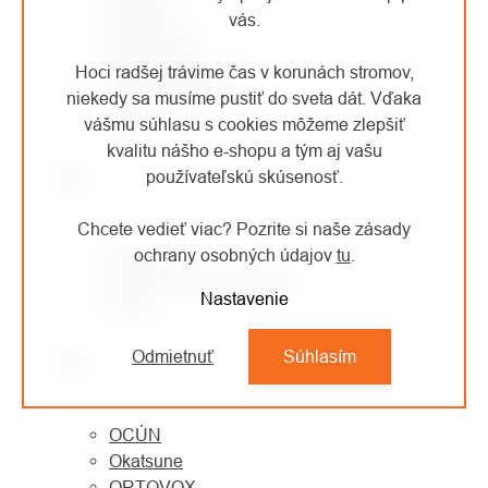
Montane
vás.
MONTURA
MORAVIA PLAST
Hoci radšej trávime čas v korunách stromov,
Mountain Paws
niekedy sa musíme pustiť do sveta dát. Vďaka
MSR
vášmu súhlasu s cookies môžeme zlepšiť
kvalitu nášho e-shopu a tým aj vašu
N
používateľskú skúsenosť.
Chcete vedieť viac? Pozrite si naše zásady
NESTLE
ochrany osobných údajov
tu
.
North American Rescue
Nastavenie
Notch
Odmietnuť
Súhlasím
O
OCÚN
Okatsune
ORTOVOX