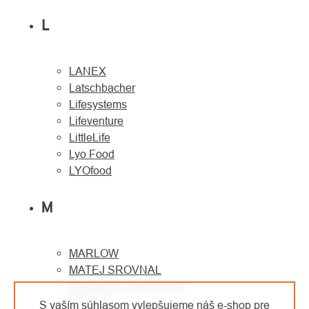
L
LANEX
Latschbacher
Lifesystems
Lifeventure
LittleLife
Lyo Food
LYOfood
M
MARLOW
MATEJ SROVNAL
Metaltrade International
MILLER
S vaším súhlasom vylepšujeme náš e-shop pre