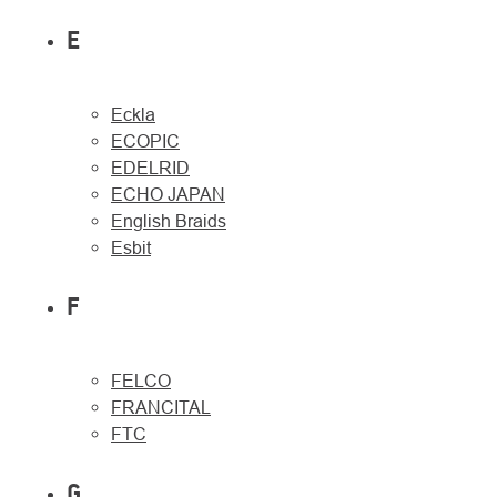
E
Eckla
ECOPIC
EDELRID
ECHO JAPAN
English Braids
Esbit
F
FELCO
FRANCITAL
FTC
G