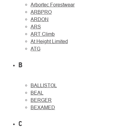
Arbortec Forestwear
ARBPRO
ARDON
ARS
ART Climb
At Height Limited
ATG
B
BALLISTOL
O
Kontakty
BEAL
nás
BERGER
BEXAMED
C