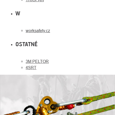
W
worksafety.cz
OSTATNÉ
3M PELTOR
4SRT