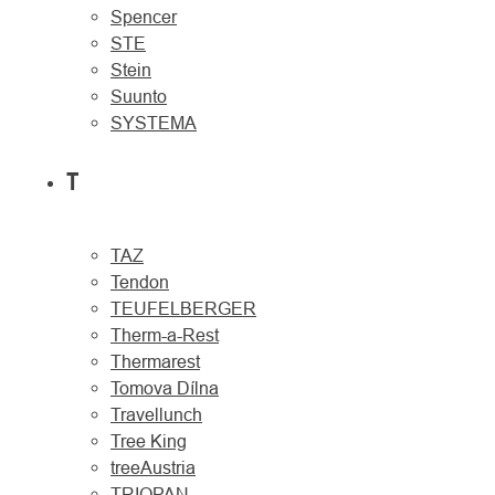
Spencer
STE
Stein
Suunto
SYSTEMA
T
TAZ
Tendon
TEUFELBERGER
Therm-a-Rest
Thermarest
Tomova Dílna
Travellunch
Tree King
treeAustria
TRIOPAN