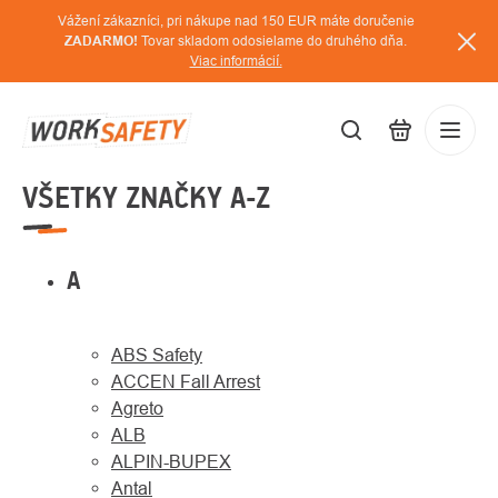
Prejsť
Vážení zákazníci, pri nákupe nad 150 EUR máte doručenie
na
ZADARMO!
Tovar skladom odosielame do druhého dňa.
Viac informácií.
obsah
VŠETKY ZNAČKY A-Z
EUR
Prihláse
/
A
ABS Safety
ACCEN Fall Arrest
Agreto
ALB
ALPIN-BUPEX
Antal