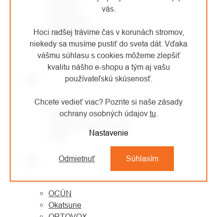
Montane
vás.
MONTURA
MORAVIA PLAST
Hoci radšej trávime čas v korunách stromov,
Mountain Paws
niekedy sa musíme pustiť do sveta dát. Vďaka
MSR
vášmu súhlasu s cookies môžeme zlepšiť
kvalitu nášho e-shopu a tým aj vašu
N
používateľskú skúsenosť.
Chcete vedieť viac? Pozrite si naše zásady
NESTLE
ochrany osobných údajov
tu
.
North American Rescue
Nastavenie
Notch
Odmietnuť
Súhlasím
O
OCÚN
Okatsune
ORTOVOX