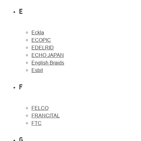
E
Eckla
ECOPIC
EDELRID
ECHO JAPAN
English Braids
Esbit
F
FELCO
FRANCITAL
FTC
G