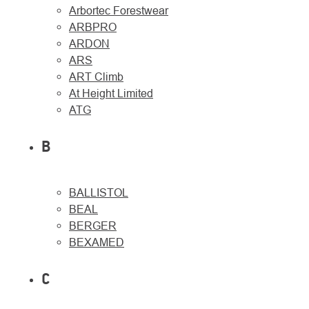
Arbortec Forestwear
ARBPRO
ARDON
ARS
ART Climb
At Height Limited
ATG
B
BALLISTOL
O
Kontakty
BEAL
nás
BERGER
BEXAMED
C