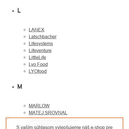
L
LANEX
Latschbacher
Lifesystems
Lifeventure
LittleLife
Lyo Food
LYOfood
M
MARLOW
MATEJ SROVNAL
Metaltrade International
MILLER
S vaším súhlasom vylepšujeme náš e-shop pre