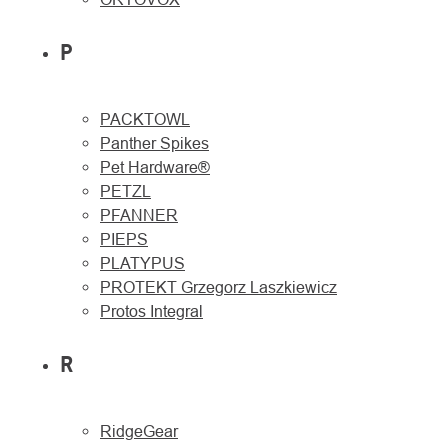
P
PACKTOWL
Panther Spikes
Pet Hardware®
PETZL
PFANNER
PIEPS
PLATYPUS
PROTEKT Grzegorz Laszkiewicz
Protos Integral
R
RidgeGear