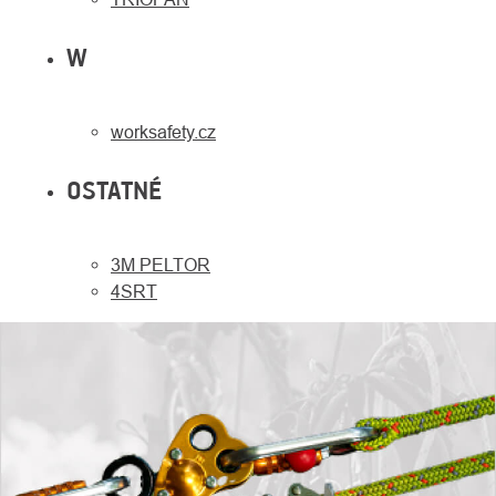
W
worksafety.cz
OSTATNÉ
3M PELTOR
4SRT