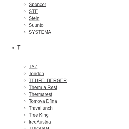
Spencer
STE
Stein
Suunto
SYSTEMA
T
TAZ
Tendon
TEUFELBERGER
Therm-a-Rest
Thermarest
Tomova Dílna
Travellunch
Tree King
treeAustria
TRIOPAN