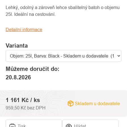
produktu
je
Lehký, odolný a zároveň lehce sbalitelný batoh o objemu
0,0
25l. Ideální na cestování.
z
5
Detailní informace
hvězdiček.
Varianta
Můžeme doručit do:
20.8.2026
1 161 Kč
/ ks
Skladem u dodavatele
959,50 Kč bez DPH
Tisk
Hlídat