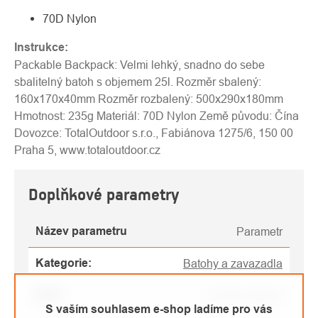
70D Nylon
Instrukce:
Packable Backpack: Velmi lehký, snadno do sebe
sbalitelný batoh s objemem 25l. Rozměr sbalený:
160x170x40mm Rozměr rozbalený: 500x290x180mm
Hmotnost: 235g Materiál: 70D Nylon Země původu: Čína
Dovozce: TotalOutdoor s.r.o., Fabiánova 1275/6, 150 00
Praha 5, www.totaloutdoor.cz
Doplňkové parametry
Název parametru
Parametr
Kategorie
:
Batohy a zavazadla
EAN
:
Zvolte variantu
S vaším souhlasem e-shop ladíme pro vás