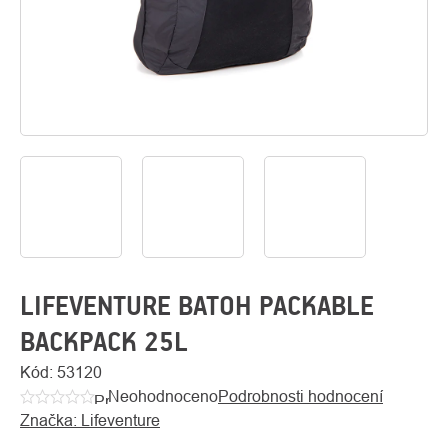
O
Kontakty
nás
LIFEVENTURE BATOH PACKABLE
BACKPACK 25L
Kód:
53120
Neohodnoceno
Podrobnosti hodnocení
Průměrné
Značka:
Lifeventure
hodnocení