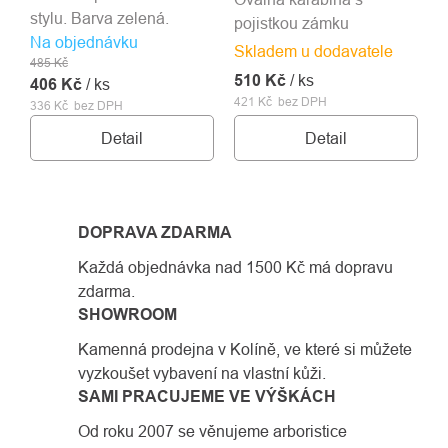
stylu. Barva zelená.
pojistkou zámku
Na objednávku
Skladem u dodavatele
485 Kč
510 Kč
/ ks
406 Kč
/ ks
421 Kč bez DPH
336 Kč bez DPH
Detail
Detail
DOPRAVA ZDARMA
Každá objednávka nad 1500 Kč má dopravu
zdarma.
SHOWROOM
Kamenná prodejna v Kolíně, ve které si můžete
vyzkoušet vybavení na vlastní kůži.
SAMI PRACUJEME VE VÝŠKÁCH
Od roku 2007 se věnujeme arboristice