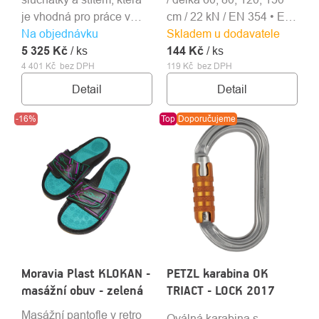
je vhodná pro práce v
cm / 22 kN / EN 354 • EN
Na objednávku
lese a práce s motorovou
Skladem u dodavatele
566 • EN 795B
5 325 Kč
pilou.
/ ks
144 Kč
/ ks
4 401 Kč bez DPH
119 Kč bez DPH
Detail
Detail
-16%
Top
Doporučujeme
Moravia Plast KLOKAN -
PETZL karabina OK
masážní obuv - zelená
TRIACT - LOCK 2017
Masážní pantofle v retro
Oválná karabina s