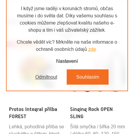
I když jsme raději v korunách stromů, občas
musíme i do světa dat. Díky vašemu souhlasu s
High-contrast mode
cookies můžeme zlepšovat kvalitu našeho e-
MOHLO BY VÁS ZAJÍMAT
shopu a tím i váš uživatelský zážitek.
Chcete vědět víc? Mrkněte na naše informace o
Top
Doporučujeme
ochraně osobních údajů
zde
.
Nastavení
Odmítnout
Souhlasím
Protos Integral přilba
Singing Rock OPEN
FOREST
SLING
Lehká, pohodlná přilba se
Šitá smyčka / šířka 20 mm
sluchátky a štítem, která
/ délka 60, 80, 120, 150