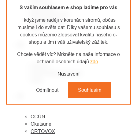
MONTURA
S vaším souhlasem e-shop ladíme pro vás
MORAVIA PLAST
I když jsme raději v korunách stromů, občas
Mountain Paws
musíme i do světa dat. Díky vašemu souhlasu s
MSR
cookies můžeme zlepšovat kvalitu našeho e-
shopu a tím i váš uživatelský zážitek.
N
Chcete vědět víc? Mrkněte na naše informace o
ochraně osobních údajů
zde
.
NESTLE
North American Rescue
Nastavení
Notch
Odmítnout
Souhlasím
O
OCÚN
Okatsune
ORTOVOX