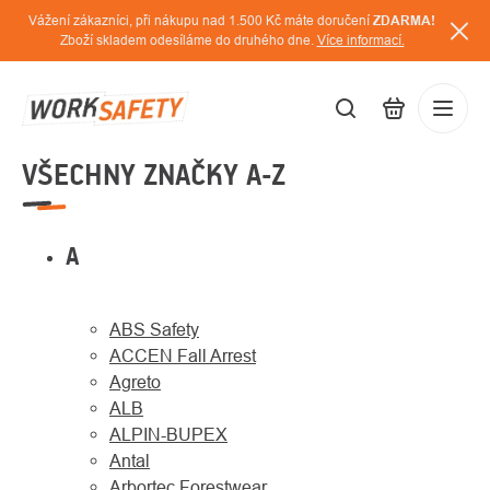
Přejít
Vážení zákazníci, při nákupu nad 1.500 Kč máte doručení
ZDARMA!
na
Zboží skladem odesíláme do druhého dne.
Více informací.
obsah
VŠECHNY ZNAČKY A-Z
CZK
Přihláš
/
A
ABS Safety
ACCEN Fall Arrest
Agreto
ALB
ALPIN-BUPEX
Antal
Arbortec Forestwear