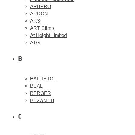
ARBPRO
ARDON
ARS
ART Climb
At Height Limited
ATG
B
BALLISTOL
O
Kontakty
nás
BEAL
BERGER
BEXAMED
C