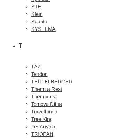
STE
Stein
Suunto
SYSTEMA
T
TAZ
Tendon
TEUFELBERGER
Therm-a-Rest
Thermarest
Tomova Dílna
Travellunch
Tree King
treeAustria
TRIOPAN