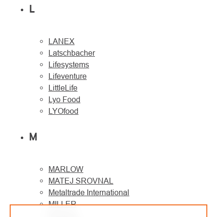
L
LANEX
Latschbacher
Lifesystems
Lifeventure
LittleLife
Lyo Food
LYOfood
M
MARLOW
MATEJ SROVNAL
Metaltrade International
MILLER
Montane